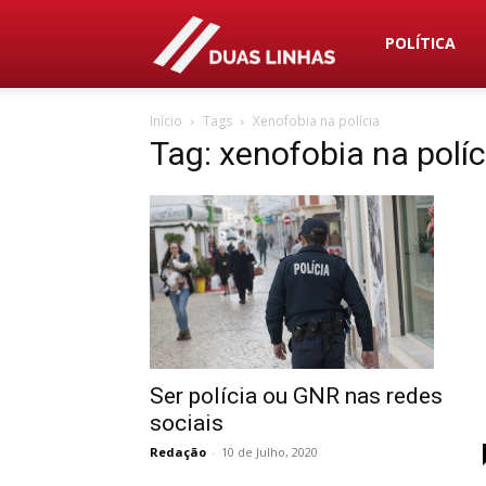
Duas
POLÍTICA
Início
Tags
Xenofobia na polícia
Linhas
Tag: xenofobia na políc
Ser polícia ou GNR nas redes
sociais
Redação
-
10 de Julho, 2020