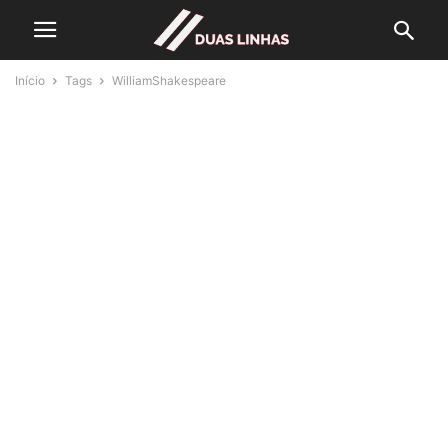
Início
Tags
WilliamShakespeare