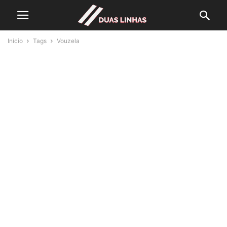
Início
Tags
Vouzela