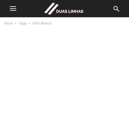
Início
Tags
Vítor Ilharco