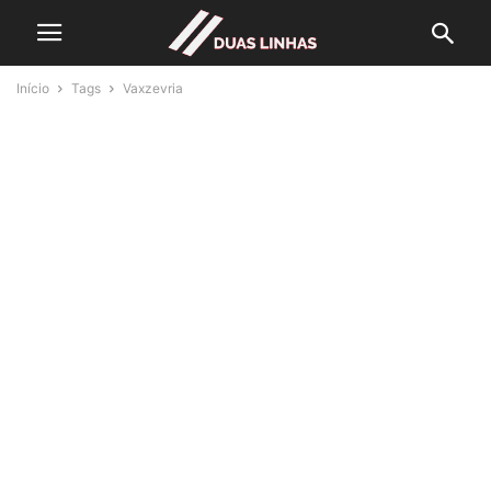
Início
Tags
Vaxzevria