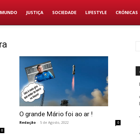
MUNDO
JUSTIÇA
SOCIEDADE
LIFESTYLE
CRÓNICAS
ra
O grande Mário foi ao ar !
Redação
-
5 de Agosto, 2022
0
0