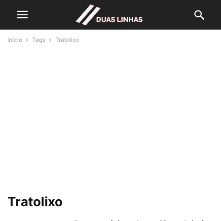
Início
Tags
Tratolixo
Tratolixo