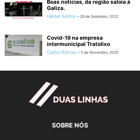
Boas notícias, da região saloia à
Galiza.
Hélder Santos
-
29 de Setembro, 2022
Covid-19 na empresa
intermunicipal Tratolixo
Carlos Narciso
-
5 de Novembro, 2020
SOBRE NÓS