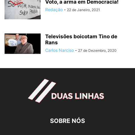
Voto, a arma em Democracia!
Redação
-
22 de Janeiro, 2021
Televisões boicotam Tino de
Rans
Carlos Narciso
-
27 de Dezembro, 2020
SOBRE NÓS