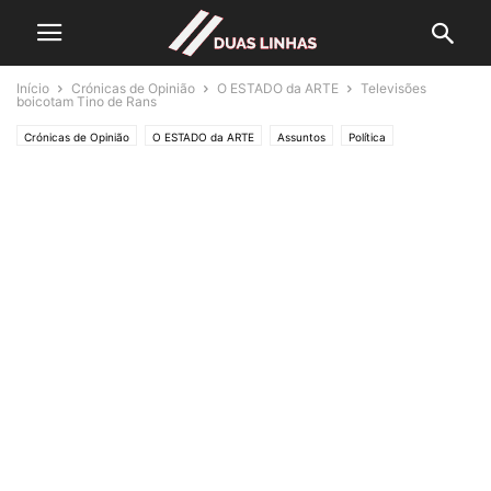
Início
Crónicas de Opinião
O ESTADO da ARTE
Televisões
boicotam Tino de Rans
Crónicas de Opinião
O ESTADO da ARTE
Assuntos
Política