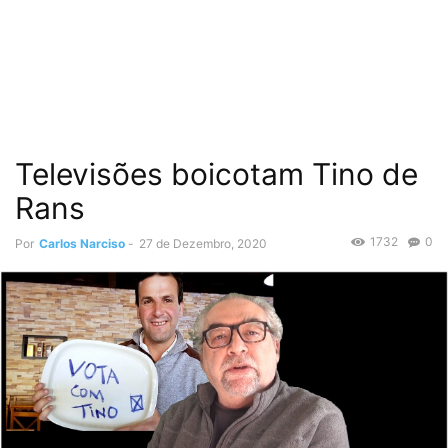
Televisões boicotam Tino de
Rans
1732
0
Por
Carlos Narciso
-
27 de Dezembro, 2020