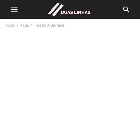
Início
Tags
Teatro A Barraca