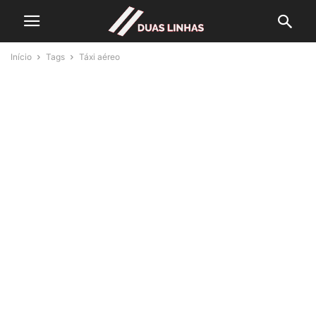
Início
Tags
Táxi aéreo