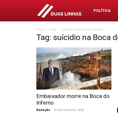
Duas
POLÍTICA
Início
Tags
Suícidio na Boca do Inferno
Linhas
Tag: suícidio na Boca d
Embaixador morre na Boca do
Inferno
Redação
-
18 de Fevereiro, 2022