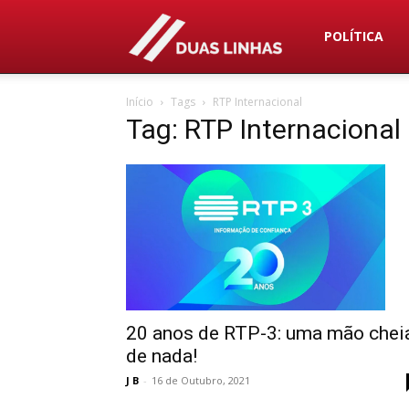
Duas
POLÍTICA
Início
Tags
RTP Internacional
Linhas
Tag: RTP Internacional
20 anos de RTP-3: uma mão chei
de nada!
J B
-
16 de Outubro, 2021