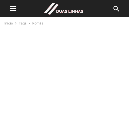
Início
Tags
Romãs