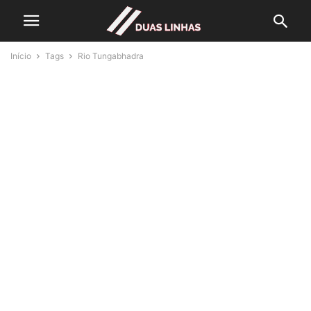
Início
Tags
Rio Tungabhadra