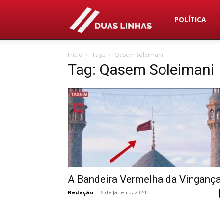
Duas
POLÍTICA
Início
Tags
Qasem Soleimani
Linhas
Tag: Qasem Soleimani
A Bandeira Vermelha da Vinganç
Redação
-
6 de Janeiro, 2024