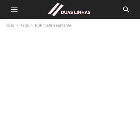
Início
Tags
PSP mata assaltante