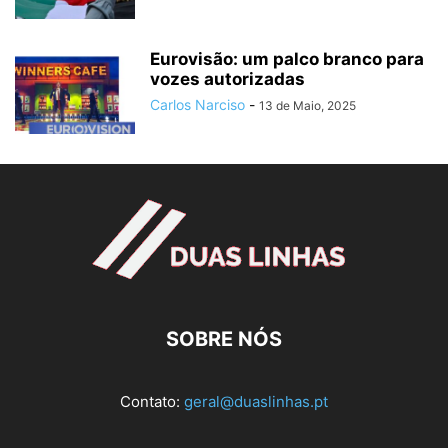
Eurovisão: um palco branco para
vozes autorizadas
Carlos Narciso
-
13 de Maio, 2025
SOBRE NÓS
Contato:
geral@duaslinhas.pt