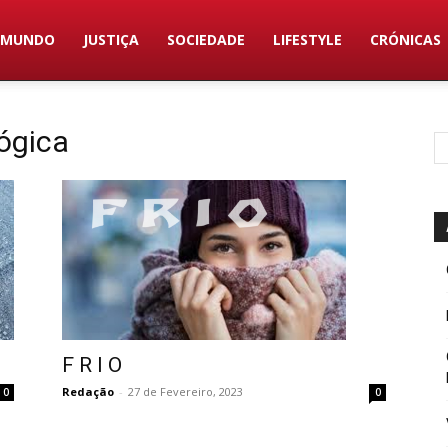
MUNDO
JUSTIÇA
SOCIEDADE
LIFESTYLE
CRÓNICAS
ógica
F R I O
Redação
-
27 de Fevereiro, 2023
0
0