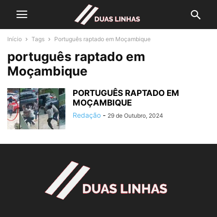
Início
Tags
Português raptado em Moçambique
português raptado em
Moçambique
PORTUGUÊS RAPTADO EM
MOÇAMBIQUE
Redação
-
29 de Outubro, 2024