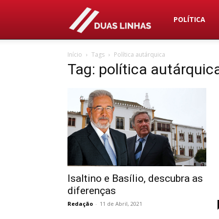
Duas
POLÍTICA
Início
Tags
Política autárquica
Linhas
Tag: política autárquic
Isaltino e Basílio, descubra as
diferenças
Redação
-
11 de Abril, 2021