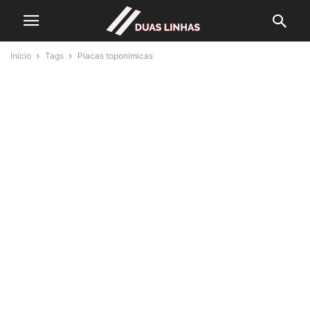
Início
Tags
Placas toponímicas