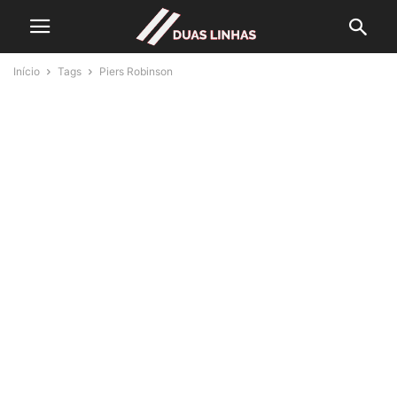
Início
Tags
Piers Robinson