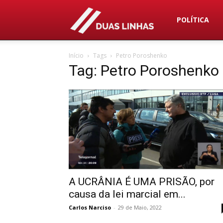
Duas
POLÍTICA
Início
Tags
Petro Poroshenko
Linhas
Tag: Petro Poroshenko
A UCRÂNIA É UMA PRISÃO, por
causa da lei marcial em...
Carlos Narciso
-
29 de Maio, 2022