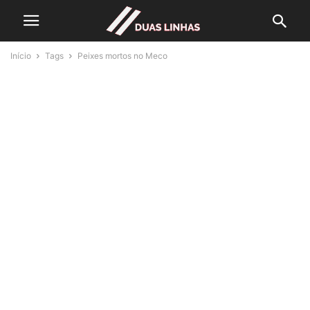
Início
Tags
Peixes mortos no Meco