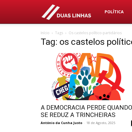
Duas
POLÍTICA
Início
Tags
Os castelos político-partidários
Linhas
Tag: os castelos políti
A DEMOCRACIA PERDE QUAND
SE REDUZ A TRINCHEIRAS
António da Cunha Justo
-
18 de Agosto, 2025