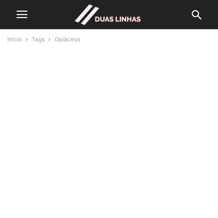
Início
Tags
Opiáceos