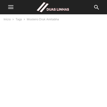
Início
Tags
Mosteiro Druk Amitabha