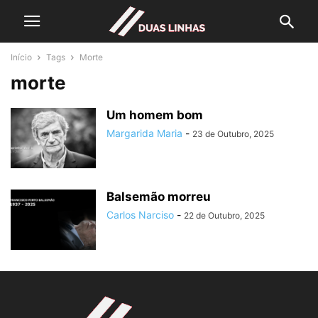
Início
Tags
Morte
morte
Um homem bom
Margarida Maria
-
23 de Outubro, 2025
Balsemão morreu
Carlos Narciso
-
22 de Outubro, 2025