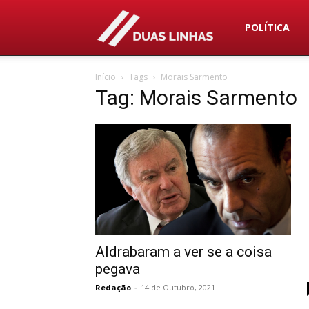
Duas
POLÍTICA
Início
Tags
Morais Sarmento
Linhas
Tag: Morais Sarmento
Aldrabaram a ver se a coisa
pegava
Redação
-
14 de Outubro, 2021