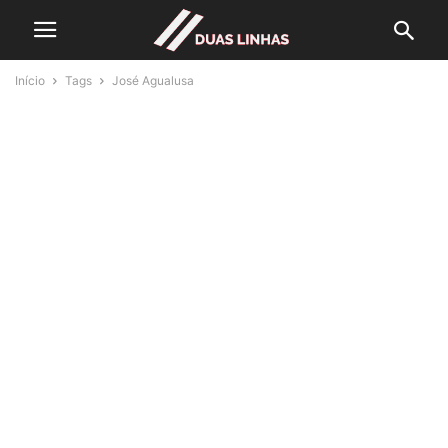
Início
Tags
José Agualusa