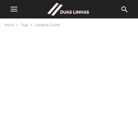
Início
Tags
Jordana Cutler