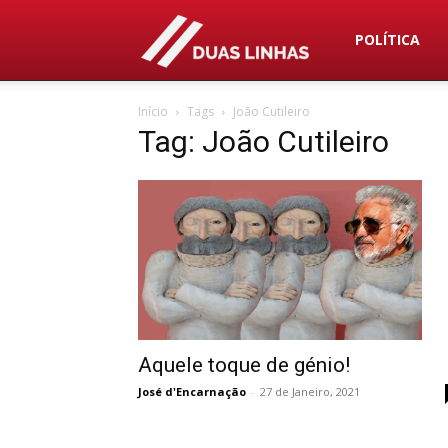
Duas
POLÍTICA
Início
Tags
João Cutileiro
Linhas
Tag: João Cutileiro
Aquele toque de génio!
José d'Encarnação
-
27 de Janeiro, 2021