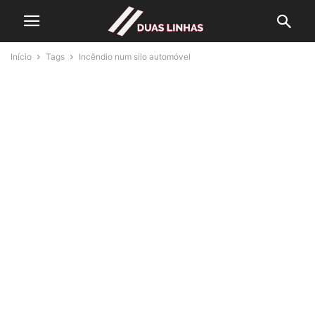
Início
Tags
Incêndio num silo automóvel