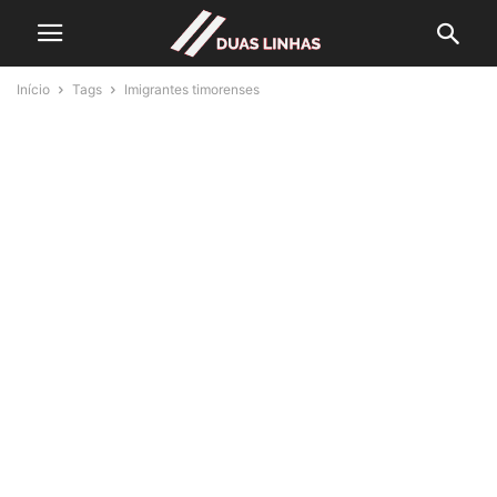
Início
Tags
Imigrantes timorenses