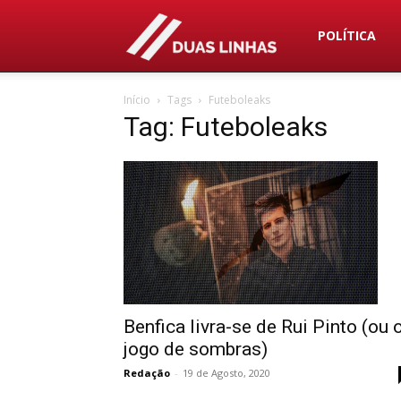
Duas
POLÍTICA
Início
Tags
Futeboleaks
Linhas
Tag: Futeboleaks
Benfica livra-se de Rui Pinto (ou 
jogo de sombras)
Redação
-
19 de Agosto, 2020