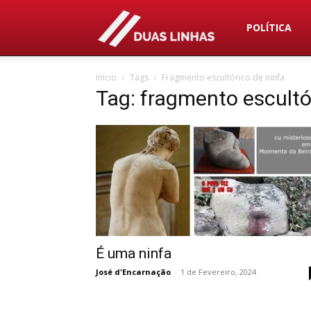
Duas
POLÍTICA
Início
Tags
Fragmento escultórico de ninfa
Linhas
Tag: fragmento escultó
É uma ninfa
José d'Encarnação
-
1 de Fevereiro, 2024