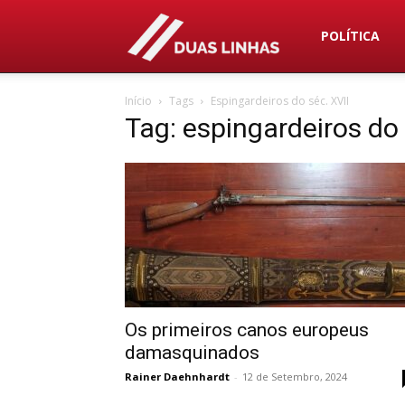
Duas
POLÍTICA
Início
Tags
Espingardeiros do séc. XVII
Linhas
Tag: espingardeiros do 
Os primeiros canos europeus
damasquinados
Rainer Daehnhardt
-
12 de Setembro, 2024