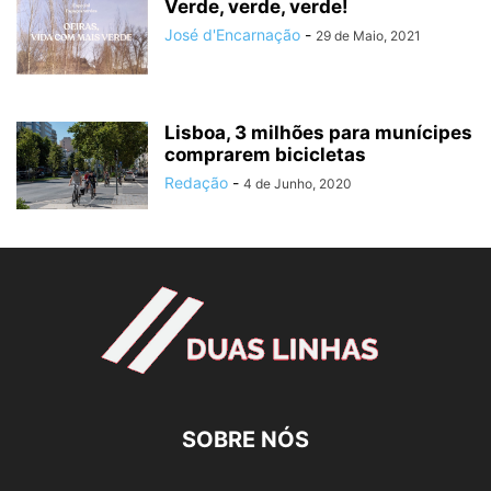
Verde, verde, verde!
José d'Encarnação
-
29 de Maio, 2021
Lisboa, 3 milhões para munícipes
comprarem bicicletas
Redação
-
4 de Junho, 2020
SOBRE NÓS