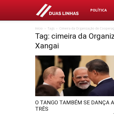
Duas
POLÍTICA
Início
Tags
Cimeira da Organização de Cooperaç
Linhas
Tag: cimeira da Organ
Xangai
O TANGO TAMBÉM SE DANÇA 
TRÊS