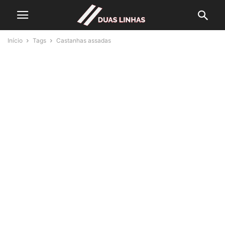
Início
Tags
Castanhas assadas