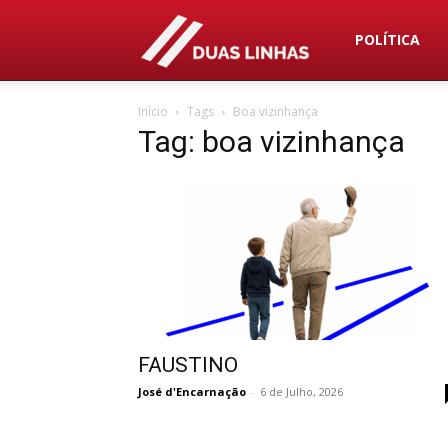
Duas
POLÍTICA
Início
Tags
Boa vizinhança
Linhas
Tag: boa vizinhança
FAUSTINO
José d'Encarnação
-
6 de Julho, 2026