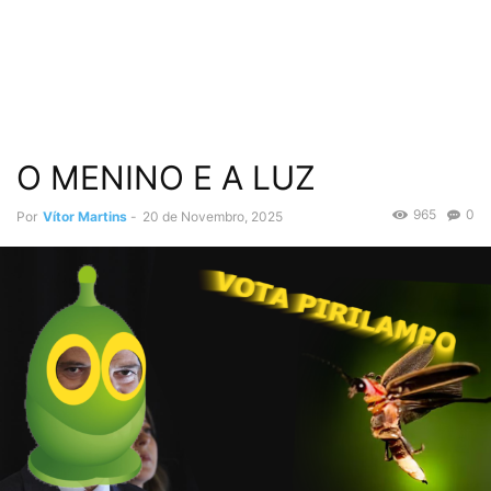
O MENINO E A LUZ
965
0
Por
Vítor Martins
-
20 de Novembro, 2025