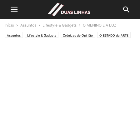
Início
Assuntos
Lifestyle & Gadgets
O MENINO E A LUZ
Assuntos
Lifestyle & Gadgets
Crónicas de Opinião
O ESTADO da ARTE
Política
Editorias
SOCIEDADE