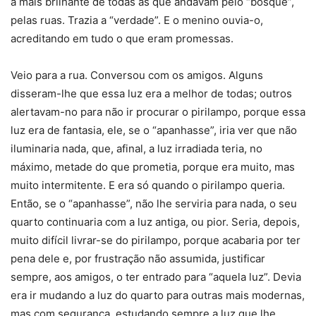
a mais brilhante de todas as que andavam pelo “bosque”,
pelas ruas. Trazia a “verdade”. E o menino ouvia-o,
acreditando em tudo o que eram promessas.
Veio para a rua. Conversou com os amigos. Alguns
disseram-lhe que essa luz era a melhor de todas; outros
alertavam-no para não ir procurar o pirilampo, porque essa
luz era de fantasia, ele, se o “apanhasse”, iria ver que não
iluminaria nada, que, afinal, a luz irradiada teria, no
máximo, metade do que prometia, porque era muito, mas
muito intermitente. E era só quando o pirilampo queria.
Então, se o “apanhasse”, não lhe serviria para nada, o seu
quarto continuaria com a luz antiga, ou pior. Seria, depois,
muito difícil livrar-se do pirilampo, porque acabaria por ter
pena dele e, por frustração não assumida, justificar
sempre, aos amigos, o ter entrado para “aquela luz”. Devia
era ir mudando a luz do quarto para outras mais modernas,
mas com segurança, estudando sempre a luz que lhe