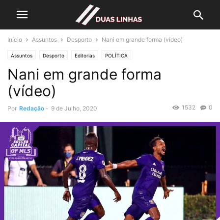
Início
Assuntos
Desporto
Nani em grande forma (vídeo)
Assuntos
Desporto
Editorias
POLÍTICA
Nani em grande forma
(vídeo)
1532
0
Por
Redação
-
9 de Julho, 2020