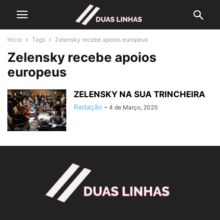
Início
Tags
Zelensky recebe apoios europeus
Zelensky recebe apoios
europeus
ZELENSKY NA SUA TRINCHEIRA
Redação
-
4 de Março, 2025