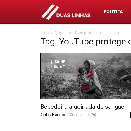
Duas
POLÍTICA
Início
Tags
YouTube protege crimes de Israel
Linhas
Tag: YouTube protege c
Bebedeira alucinada de sangue
Carlos Narciso
-
30 de Janeiro, 2024