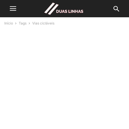
Início
Tags
Vias cicláveis