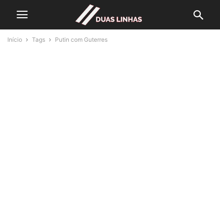
Início
Tags
Putin com Guterres