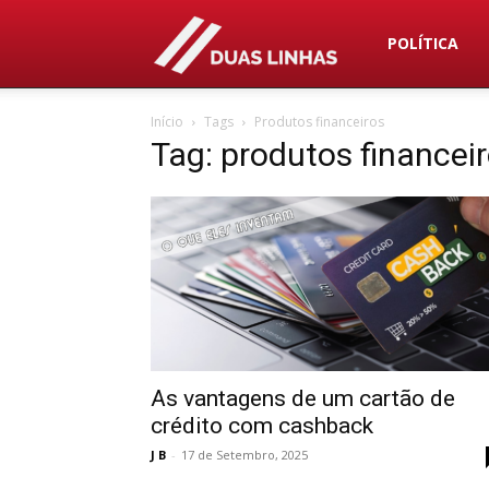
Duas
POLÍTICA
Início
Tags
Produtos financeiros
Linhas
Tag: produtos financei
As vantagens de um cartão de
crédito com cashback
J B
-
17 de Setembro, 2025