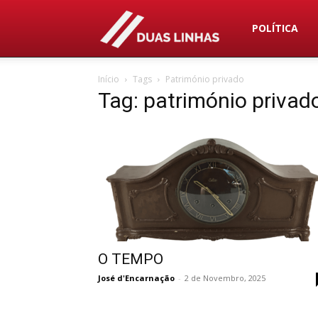
Duas
POLÍTICA
Início
Tags
Património privado
Linhas
Tag: património privad
O TEMPO
José d'Encarnação
-
2 de Novembro, 2025